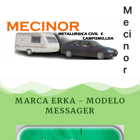
Skip
M
to
content
e
ci
n
o
r
MARCA ERKA - MODELO
MESSAGER