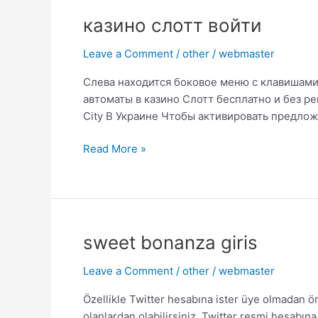
казино
казино слотт войти
слотт
Leave a Comment
/
other
/
webmaster
войти
Слева находится боковое меню с клавишам
автоматы в казино Слотт бесплатно и без р
City В Украине Чтобы активировать предлож
Read More »
sweet
sweet bonanza giris
bonanza
Leave a Comment
/
other
/
webmaster
giris
Özellikle Twitter hesabına ister üye olmadan ön
olanlardan olabilirsiniz. Twitter resmi hesabın