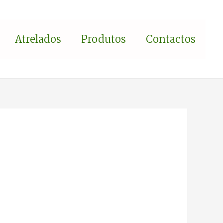
Atrelados
Produtos
Contactos