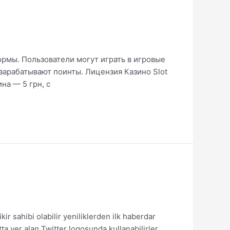
мы. Пользователи могут играть в игровые
 зарабатывают поинты. Лицензия Казино Slot
на — 5 грн, с
r sahibi olabilir yeniliklerden ilk haberdar
a yer alan Twitter logosunda kullanabilirler.