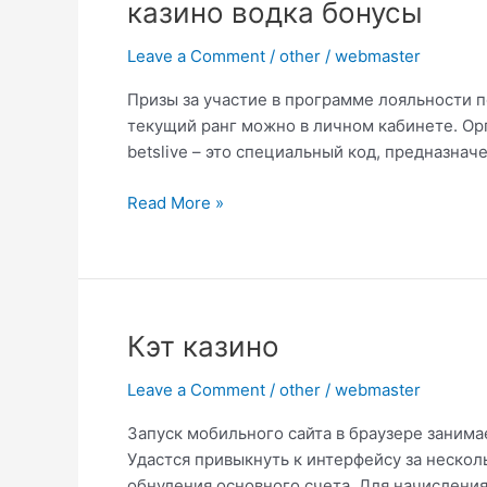
казино
казино водка бонусы
водка
Leave a Comment
/
other
/
webmaster
бонусы
Призы за участие в программе лояльности 
текущий ранг можно в личном кабинете. Ор
betslive – это специальный код, предназнач
Read More »
Кэт
Кэт казино
казино
Leave a Comment
/
other
/
webmaster
Запуск мобильного сайта в браузере занима
Удастся привыкнуть к интерфейсу за нескол
обнуления основного счета. Для начисления