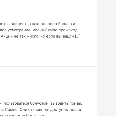
реть количество накопленных баллов и
вое усмотрение. Vodka Casino промокод
Акций не так много, но если вы зашли […]
, пользоваться бонусами, выводить призы.
at Сasino. Они становятся доступны после
ция о казино Кэт Играть