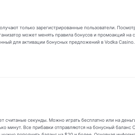
получают только зарегистрированные пользователи. Посмот
ганизатор может менять правила бонусов и промоакций на с
енный для активации бонусных предложений в Vodka Casino. 
ет считаные секунды. Можно играть бесплатно или на деньги
ько минут. Все прибавки отправляются на бонусный баланс С
 нужно пополнить баланс на $20 и более. Основная информа