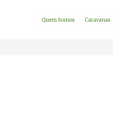
Quem Somos
Caravanas