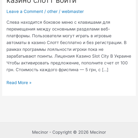
казино слотт войти
слотт
Leave a Comment
/
other
/
webmaster
войти
Слева находится боковое меню с клавишами для
перемещения между основными разделами веб-
платформы. Пользователи могут играть в игровые
автоматы в казино Слотт бесплатно и без регистрации. В
рамках программы лояльности игроки пока не
зарабатывают поинты. Лицензия Казино Slot City В Украине
Чтобы активировать предложение, пополните счет от 100
грн. Стоимость каждого фриспина — 5 грн, с […]
Read More »
Mecinor - Copyright © 2026 Mecinor